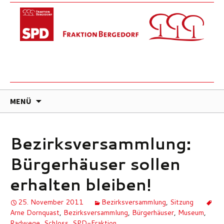
ZUM
MENÜ
INHALT
SPRINGEN
Bezirksversammlung:
Bürgerhäuser sollen
erhalten bleiben!
25. November 2011
Bezirksversammlung
,
Sitzung
Arne Dornquast
,
Bezirksversammlung
,
Bürgerhäuser
,
Museum
,
Radwege
,
Schloss
,
SPD-Fraktion