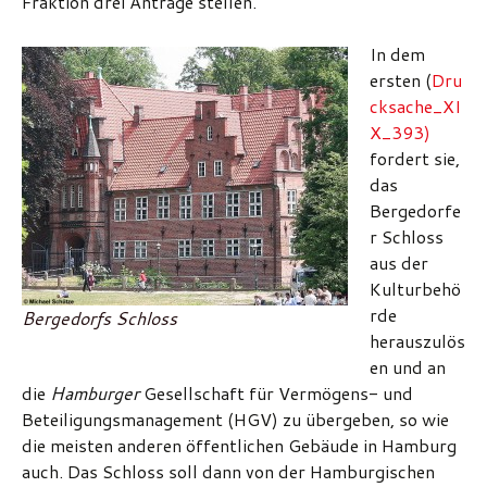
Fraktion drei Anträge stellen.
In dem
ersten (
Dru
cksache_XI
X_393)
fordert sie,
das
Bergedorfe
r Schloss
aus der
Kulturbehö
rde
Bergedorfs Schloss
herauszulös
en und an
die
Hamburger
Gesellschaft für Vermögens- und
Beteiligungsmanagement (HGV) zu übergeben, so wie
die meisten anderen öffentlichen Gebäude in Hamburg
auch. Das Schloss soll dann von der Hamburgischen