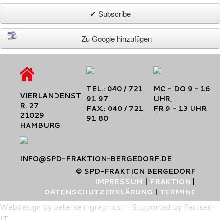
✔ Subscribe
Zu Google hinzufügen
TEL.: 040 / 721
MO - DO 9 - 16
VIERLANDENST
91 97
UHR,
R. 27
FAX.: 040 / 721
FR 9 - 13 UHR
21029
91 80
HAMBURG
INFO@SPD-FRAKTION-BERGEDORF.DE
© SPD-FRAKTION BERGEDORF
IMPRESSUM
|
FRAKTION
|
DATENSCHUTZERKLÄRUNG
|
TERMINE
Webdesign by petersen-graphics!
-
Supported by Paulsen-
IT