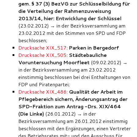
gem. § 37 (3) BezVG zur Schlüsselbildung für
die Verteilung der Rahmenzuweisung
2013/14, hier: Entwicklung der Schlüssel
(23.02.2012)
→
in der Bezirksversammlung am
23.02.2012 mit den Stimmen von SPD und FDP
beschlossen;
Drucksache XIX_517
:
Parken in Bergedorf
Drucksache XIX_505
:
Städtebauliche
Voruntersuchung Moorfleet
(09.02.2012)
→
in der Bezirksversammlung am 23.02.2012
einstimmig beschlossen bei drei Enthaltungen von
FDP und Piratenpartei;
Drucksache XIX_486
:
Qualität der Arbeit im
Pflegebereich sichern, Änderungsantrag der
SPD-Fraktion zum Antrag -Drs. XIX/464
(Die Linke)
(26.01.2012)
→
in der
Bezirksversammlung am 26.01.2012 einstimmig
beschlossen mit den Ergänzungen, einen Vertreter
des Betriebsrates mit- und den Ausschuss für