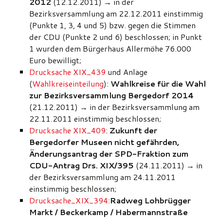
2012
(12.12.2011)
→
in der
Bezirksversammlung am 22.12.2011 einstimmig
(Punkte 1, 3, 4 und 5) bzw. gegen die Stimmen
der CDU (Punkte 2 und 6) beschlossen; in Punkt
1 wurden dem Bürgerhaus Allermöhe 76.000
Euro bewilligt;
Drucksache XIX_439
und Anlage
(
Wahlkreiseinteilung
):
Wahlkreise für die Wahl
zur Bezirksversammlung Bergedorf 2014
(21.12.2011)
→
in der Bezirksversammlung am
22.11.2011 einstimmig beschlossen;
Drucksache XIX_409
:
Zukunft der
Bergedorfer Museen nicht gefährden,
Änderungsantrag der SPD-Fraktion zum
CDU-Antrag Drs. XIX/395
(24.11.2011)
→
in
der Bezirksversammlung am 24.11.2011
einstimmig beschlossen;
Drucksache_XIX_394:
Radweg Lohbrügger
Markt / Beckerkamp / Habermannstraße