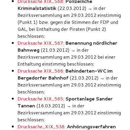
Drucksache XIX_568
:
Polizeiliche
Kriminalstatistik
(22.03.2012)
→
in der
Bezirksversammlung am 29.03.2012 einstimmig
(Punkt 1) bzw. gegen die Stimmen der FDP und
GAL, bei Enthaltung der Piraten (Punkt 2)
beschlossen;
Drucksache XIX_567
:
Benennung nördlicher
Bahnweg
(21.03.2012) → in der
Bezirksversammlung am 29.03.2012 bei einer
Enthaltung einstimmig beschlossen;
Drucksache XIX_566
:
Behinderten-WC im
Bergedorfer Bahnhof
(21.03.2012)
→
in der
Bezirksversammlung am 29.03.2012 einstimmig
beschlossen;
Drucksache XIX_565
:
Sportanlage Sander
Tannen
(16.03.2012)
→
in der
Bezirksversammlung am 29.03.2012 einstimmig
beschlossen;
Drucksache_XIX_538
:
Anhörungsverfahren