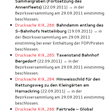
Sammelgraben (Fortsetzung des
Annenfleets)
(22.09.2011)
→
in der
Bezirksversammlung am 29.09.2011 einstimmig
beschlossen;
Drucksache XIX_286
:
Bahndamm entlang des
S-Bahnhofs Nettelnburg
(19.09.2011)
→
in
der Bezirksversammlung am 29.09.2011
einstimmig bei einer Enthaltung der FDP/Piraten
beschlossen;
Drucksache XIX_285
:
Taxenstand Bahnhof
Bergedorf
(22.09.2011)
→
in der
Bezirksversammlung am 29.09.2011 einstimmig
beschlossen;
Drucksache XIX_284
:
Hinweisschild für den
Rettungsweg zu den Kleingärten am
Harnackring
(22.09.2011)
→
in der
Bezirksversammlung am 29.09.2011 einstimmig
beschlossen;
Drucksache XIX_268
:
Fairtrade – Global