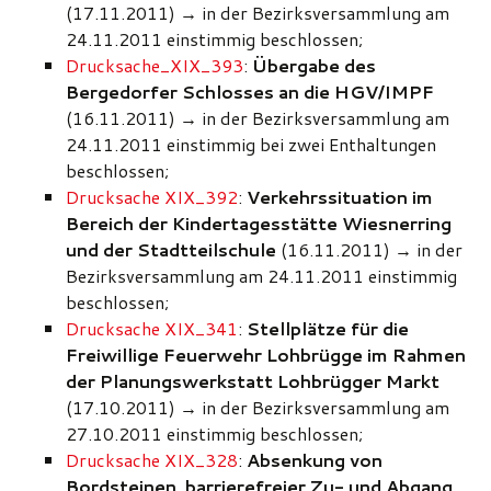
(17.11.2011)
→
in der Bezirksversammlung am
24.11.2011 einstimmig beschlossen;
Drucksache_XIX_393
:
Übergabe des
Bergedorfer Schlosses an die HGV/IMPF
(16.11.2011)
→
in der Bezirksversammlung am
24.11.2011 einstimmig bei zwei Enthaltungen
beschlossen;
Drucksache XIX_392
:
Verkehrssituation im
Bereich der Kindertagesstätte Wiesnerring
und der Stadtteilschule
(16.11.2011)
→
in der
Bezirksversammlung am 24.11.2011 einstimmig
beschlossen;
Drucksache XIX_341
:
Stellplätze für die
Freiwillige Feuerwehr Lohbrügge im Rahmen
der Planungswerkstatt Lohbrügger Markt
(17.10.2011)
→
in der Bezirksversammlung am
27.10.2011 einstimmig beschlossen;
Drucksache XIX_328
:
Absenkung von
Bordsteinen, barrierefreier Zu- und Abgang