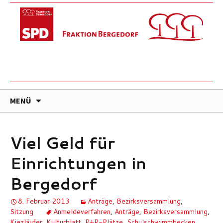
ZUM
MENÜ
INHALT
SPRINGEN
Viel Geld für
Einrichtungen in
Bergedorf
8. Februar 2013
Anträge
,
Bezirksversammlung
,
Sitzung
Anmeldeverfahren
,
Anträge
,
Bezirksversammlung
,
Kiezläufer
,
Kulturblatt
,
P+R-Plätze
,
Schulschwimmbecken
,