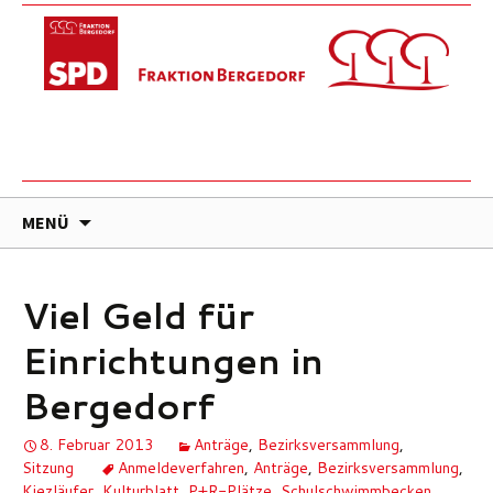
ZUM
MENÜ
INHALT
SPRINGEN
Viel Geld für
Einrichtungen in
Bergedorf
8. Februar 2013
Anträge
,
Bezirksversammlung
,
Sitzung
Anmeldeverfahren
,
Anträge
,
Bezirksversammlung
,
Kiezläufer
,
Kulturblatt
,
P+R-Plätze
,
Schulschwimmbecken
,