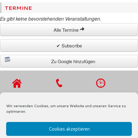
TERMINE
Es gibt keine bevorstehenden Veranstaltungen.
Alle Termine
✔ Subscribe
Zu Google hinzufügen
VIERLANDENST
TEL.: 040 / 721
MO - DO 9 - 16
R. 27
91 97
UHR,
Wir verwenden Cookies, um unsere Website und unseren Service zu
21029
FAX.: 040 / 721
FR 9 - 13 UHR
optimieren.
HAMBURG
91 80
Cookies akzeptieren