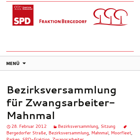
ZUM
MENÜ
INHALT
SPRINGEN
Bezirksversammlung
für Zwangsarbeiter-
Mahnmal
28. Februar 2012
Bezirksversammlung
,
Sitzung
Bergedorfer Straße
,
Bezirksversammlung
,
Mahnmal
,
Moorfleet
,
Parken
,
SPD-Fraktion
,
Zwangsarbeiter