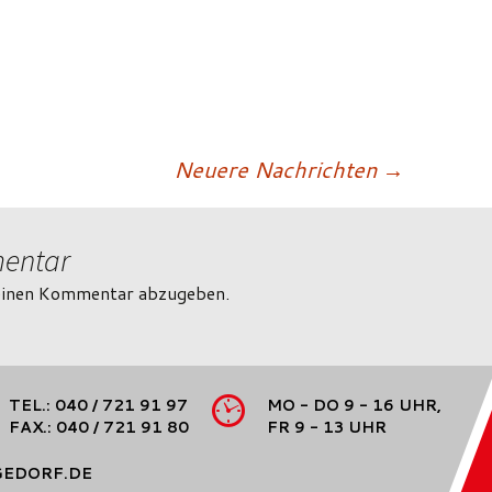
n
Neuere Nachrichten
→
mentar
einen Kommentar abzugeben.
TEL.: 040 / 721 91 97
MO - DO 9 - 16 UHR,
FAX.: 040 / 721 91 80
FR 9 - 13 UHR
GEDORF.DE