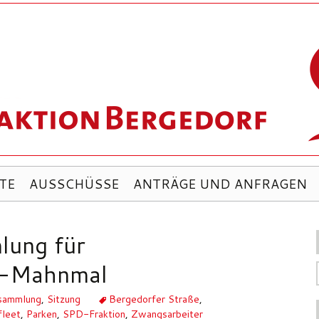
TE
AUSSCHÜSSE
ANTRÄGE UND ANFRAGEN
lung für
r-Mahnmal
rsammlung
,
Sitzung
Bergedorfer Straße
,
fleet
,
Parken
,
SPD-Fraktion
,
Zwangsarbeiter