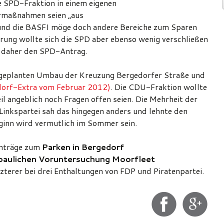
ie SPD-Fraktion in einem eigenen
armaßnahmen seien „aus
“ und die BASFI möge doch andere Bereiche zum Sparen
rung wollte sich die SPD aber ebenso wenig verschließen
n daher den SPD-Antrag.
m geplanten Umbau der Kreuzung Bergedorfer Straße und
orf-Extra vom Februar 2012)
. Die CDU-Fraktion wollte
il angeblich noch Fragen offen seien. Die Mehrheit der
inkspartei sah das hingegen anders und lehnte den
inn wird vermutlich im Sommer sein.
Anträge zum
Parken in Bergedorf
baulichen Voruntersuchung Moorfleet
tzterer bei drei Enthaltungen von FDP und Piratenpartei.