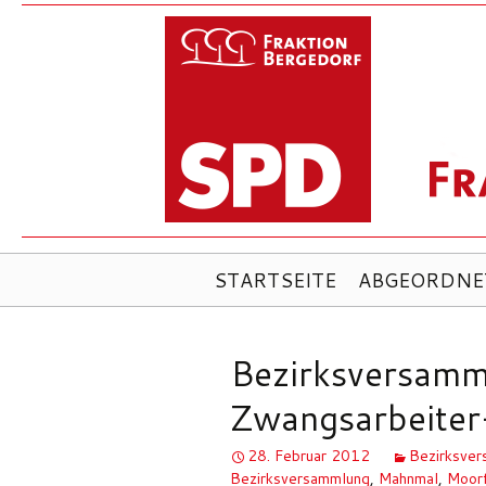
ZUM
STARTSEITE
ABGEORDNE
INHALT
SPRINGEN
Bezirksversamm
Zwangsarbeite
28. Februar 2012
Bezirksve
Bezirksversammlung
,
Mahnmal
,
Moor