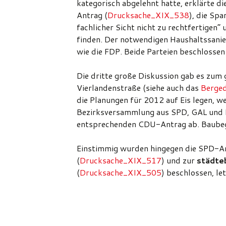
kategorisch abgelehnt hatte, erklärte d
Antrag (
Drucksache_XIX_538
), die Sp
fachlicher Sicht nicht zu rechtfertigen
finden. Der notwendigen Haushaltssanie
wie die FDP. Beide Parteien beschlosse
Die dritte große Diskussion gab es zu
Vierlandenstraße (siehe auch das
Berged
die Planungen für 2012 auf Eis legen, we
Bezirksversammlung aus SPD, GAL und L
entsprechenden CDU-Antrag ab. Baubeg
Einstimmig wurden hingegen die SPD-
(
Drucksache_XIX_517
) und zur
städte
(
Drucksache_XIX_505
) beschlossen, le