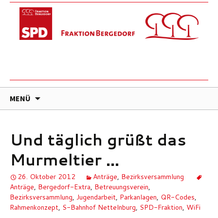
ZUM
MENÜ
INHALT
SPRINGEN
Und täglich grüßt das
Murmeltier …
26. Oktober 2012
Anträge
,
Bezirksversammlung
Anträge
,
Bergedorf-Extra
,
Betreuungsverein
,
Bezirksversammlung
,
Jugendarbeit
,
Parkanlagen
,
QR-Codes
,
Rahmenkonzept
,
S-Bahnhof Nettelnburg
,
SPD-Fraktion
,
WiFi