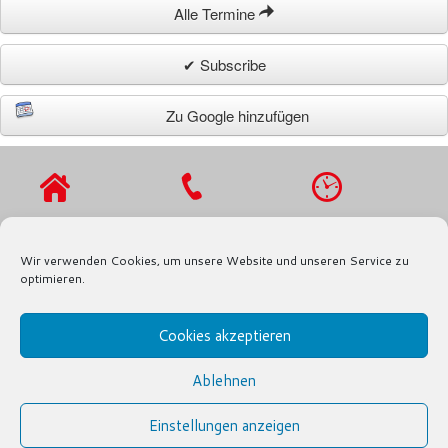
Alle Termine
✔ Subscribe
Zu Google hinzufügen
VIERLANDENST
TEL.: 040 / 721
MO - DO 9 - 16
R. 27
91 97
UHR,
Wir verwenden Cookies, um unsere Website und unseren Service zu
21029
FAX.: 040 / 721
FR 9 - 13 UHR
optimieren.
HAMBURG
91 80
Cookies akzeptieren
INFO@SPD-FRAKTION-BERGEDORF.DE
Ablehnen
© SPD-FRAKTION BERGEDORF
IMPRESSUM
|
FRAKTION
|
Einstellungen anzeigen
DATENSCHUTZERKLÄRUNG
|
TERMINE