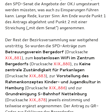
den SPD-Senat die Angebote der OKJ umgesteuert
werden müssten, was auch zu Einsparungen führen
kann. Lange Rede, kurzer Sinn: Am Ende wurde Punkt 1
des Antrags abgelehnt und Punkt 2 mit einer
Streichung („mit dem Senat“) angenommen.
Der Rest der Bezirksversammlung war weitgehend
unstrittig. So wurden die SPD-Anträge zum
Betreuungsverein Bergedorf
(Drucksache
XIX_881
), zum
kostenlosen WiFi im Zentrum
Bergedorfs
(Drucksache
XIX_880
), zu
Keine
zentrale Zuständigkeit für Parkanlagen
(Drucksache
XIX_883
), zur
Vorstellung des
Rahmenkonzeptes Kinder- und Jugendkultur in
Hamburg
(Drucksache
XIX_886
) und zur
Grundreinigung S-Bahnhof Nettelnburg
(Drucksache
XIX_878
) jeweils einstimmig und
teilweise ergänzt angenommen. Der Antrag zu QR-
Codes zur Erklärung der Bergedorfer