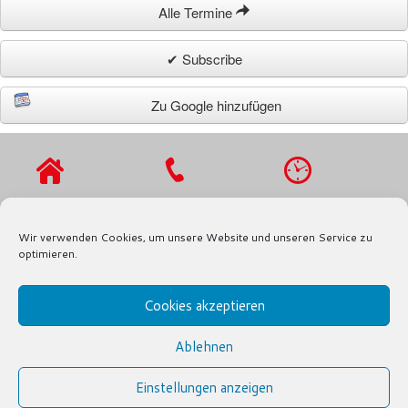
Alle Termine
✔ Subscribe
Zu Google hinzufügen
VIERLANDENST
TEL.: 040 / 721
MO - DO 9 - 16
R. 27
91 97
UHR,
Wir verwenden Cookies, um unsere Website und unseren Service zu
21029
FAX.: 040 / 721
FR 9 - 13 UHR
optimieren.
HAMBURG
91 80
Cookies akzeptieren
INFO@SPD-FRAKTION-BERGEDORF.DE
Ablehnen
© SPD-FRAKTION BERGEDORF
IMPRESSUM
|
FRAKTION
|
Einstellungen anzeigen
DATENSCHUTZERKLÄRUNG
|
TERMINE