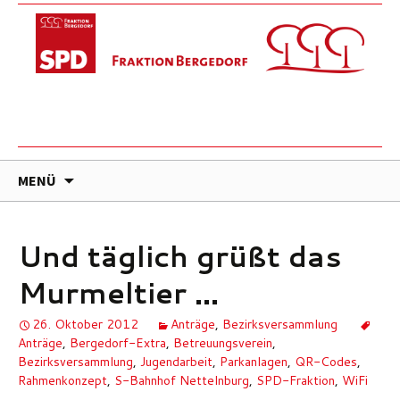
ZUM
MENÜ
INHALT
SPRINGEN
Und täglich grüßt das
Murmeltier …
26. Oktober 2012
Anträge
,
Bezirksversammlung
Anträge
,
Bergedorf-Extra
,
Betreuungsverein
,
Bezirksversammlung
,
Jugendarbeit
,
Parkanlagen
,
QR-Codes
,
Rahmenkonzept
,
S-Bahnhof Nettelnburg
,
SPD-Fraktion
,
WiFi