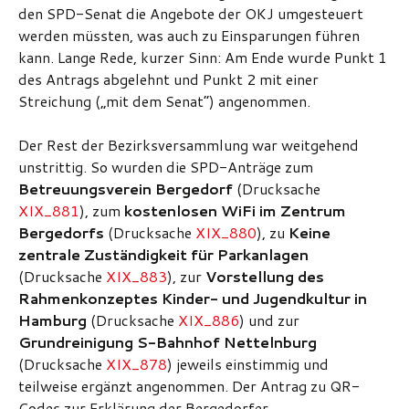
den SPD-Senat die Angebote der OKJ umgesteuert
werden müssten, was auch zu Einsparungen führen
kann. Lange Rede, kurzer Sinn: Am Ende wurde Punkt 1
des Antrags abgelehnt und Punkt 2 mit einer
Streichung („mit dem Senat“) angenommen.
Der Rest der Bezirksversammlung war weitgehend
unstrittig. So wurden die SPD-Anträge zum
Betreuungsverein Bergedorf
(Drucksache
XIX_881
), zum
kostenlosen WiFi im Zentrum
Bergedorfs
(Drucksache
XIX_880
), zu
Keine
zentrale Zuständigkeit für Parkanlagen
(Drucksache
XIX_883
), zur
Vorstellung des
Rahmenkonzeptes Kinder- und Jugendkultur in
Hamburg
(Drucksache
XIX_886
) und zur
Grundreinigung S-Bahnhof Nettelnburg
(Drucksache
XIX_878
) jeweils einstimmig und
teilweise ergänzt angenommen. Der Antrag zu QR-
Codes zur Erklärung der Bergedorfer