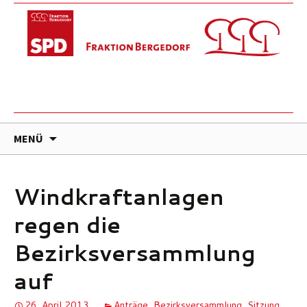
ZUM
MENÜ
INHALT
SPRINGEN
Windkraftanlagen
regen die
Bezirksversammlung
auf
26. April 2013
Anträge
,
Bezirksversammlung
,
Sitzung