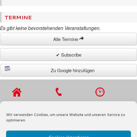
TERMINE
Es gibt keine bevorstehenden Veranstaltungen.
Alle Termine
✔ Subscribe
Zu Google hinzufügen
VIERLANDENST
TEL.: 040 / 721
MO - DO 9 - 16
R. 27
91 97
UHR,
Wir verwenden Cookies, um unsere Website und unseren Service zu
21029
FAX.: 040 / 721
FR 9 - 13 UHR
optimieren.
HAMBURG
91 80