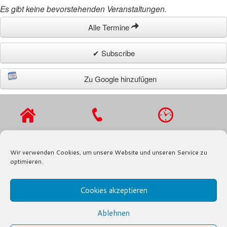
Es gibt keine bevorstehenden Veranstaltungen.
Alle Termine
✔ Subscribe
Zu Google hinzufügen
VIERLANDENST
TEL.: 040 / 721
MO - DO 9 - 16
R. 27
91 97
UHR,
Wir verwenden Cookies, um unsere Website und unseren Service zu
21029
FAX.: 040 / 721
FR 9 - 13 UHR
optimieren.
HAMBURG
91 80
Cookies akzeptieren
INFO@SPD-FRAKTION-BERGEDORF.DE
Ablehnen
© SPD-FRAKTION BERGEDORF