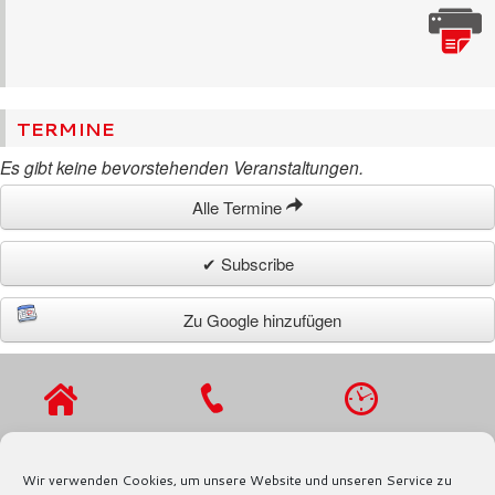
TERMINE
Es gibt keine bevorstehenden Veranstaltungen.
Alle Termine
✔ Subscribe
Zu Google hinzufügen
VIERLANDENST
TEL.: 040 / 721
MO - DO 9 - 16
R. 27
91 97
UHR,
Wir verwenden Cookies, um unsere Website und unseren Service zu
21029
FAX.: 040 / 721
FR 9 - 13 UHR