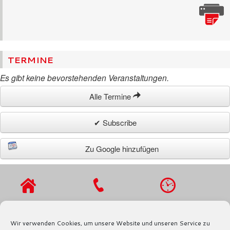
TERMINE
Es gibt keine bevorstehenden Veranstaltungen.
Alle Termine
✔ Subscribe
Zu Google hinzufügen
VIERLANDENST
TEL.: 040 / 721
MO - DO 9 - 16
R. 27
91 97
UHR,
Wir verwenden Cookies, um unsere Website und unseren Service zu
21029
FAX.: 040 / 721
FR 9 - 13 UHR