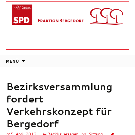
ZUM
MENÜ
INHALT
SPRINGEN
Bezirksversammlung
fordert
Verkehrskonzept für
Bergedorf
5. April 2012
Bezirksversammlung
,
Sitzung