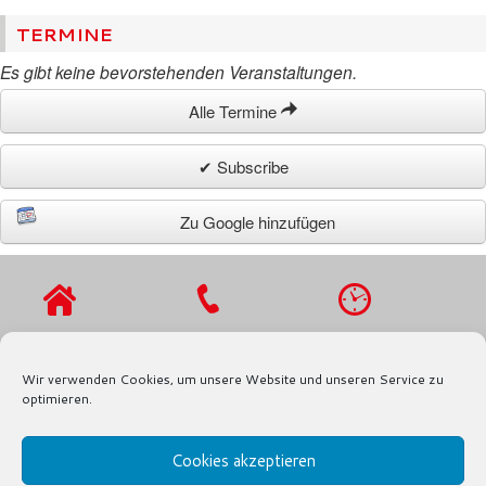
TERMINE
Es gibt keine bevorstehenden Veranstaltungen.
Alle Termine
✔ Subscribe
Zu Google hinzufügen
VIERLANDENST
TEL.: 040 / 721
MO - DO 9 - 16
R. 27
91 97
UHR,
Wir verwenden Cookies, um unsere Website und unseren Service zu
21029
FAX.: 040 / 721
FR 9 - 13 UHR
optimieren.
HAMBURG
91 80
Cookies akzeptieren