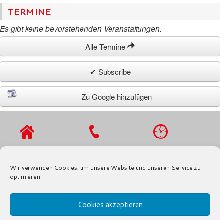
TERMINE
Es gibt keine bevorstehenden Veranstaltungen.
Alle Termine
✔ Subscribe
Zu Google hinzufügen
VIERLANDENST
TEL.: 040 / 721
MO - DO 9 - 16
R. 27
91 97
UHR,
Wir verwenden Cookies, um unsere Website und unseren Service zu
21029
FAX.: 040 / 721
FR 9 - 13 UHR
optimieren.
HAMBURG
91 80
Cookies akzeptieren