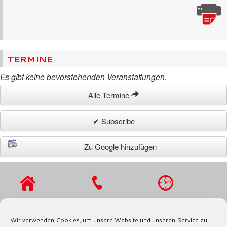
TERMINE
Es gibt keine bevorstehenden Veranstaltungen.
Alle Termine
✔ Subscribe
Zu Google hinzufügen
VIERLANDENST
TEL.: 040 / 721
MO - DO 9 - 16
R. 27
91 97
UHR,
Wir verwenden Cookies, um unsere Website und unseren Service zu
21029
FAX.: 040 / 721
FR 9 - 13 UHR