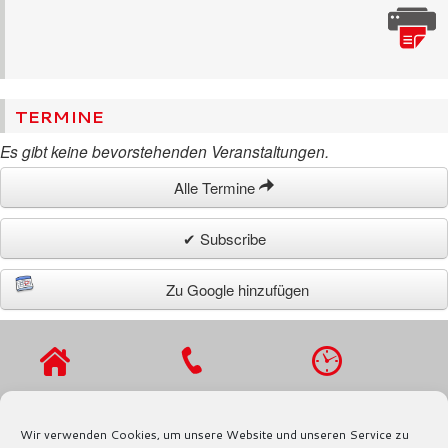
TERMINE
Es gibt keine bevorstehenden Veranstaltungen.
Alle Termine
✔ Subscribe
Zu Google hinzufügen
VIERLANDENST
TEL.: 040 / 721
MO - DO 9 - 16
R. 27
91 97
UHR,
Wir verwenden Cookies, um unsere Website und unseren Service zu
21029
FAX.: 040 / 721
FR 9 - 13 UHR