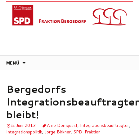
ZUM
MENÜ
INHALT
SPRINGEN
Bergedorfs
Integrationsbeauftragte
bleibt!
8. Juni 2012
Arne Dornquast
,
Integrationsbeauftragter
,
Integrationspolitik
,
Jorge Birkner
,
SPD-Fraktion