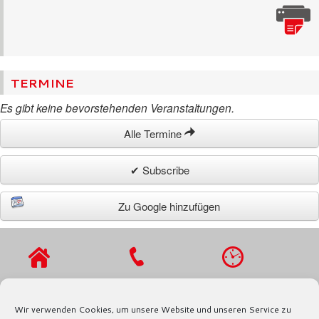
TERMINE
Es gibt keine bevorstehenden Veranstaltungen.
Alle Termine
✔ Subscribe
Zu Google hinzufügen
VIERLANDENST
TEL.: 040 / 721
MO - DO 9 - 16
R. 27
91 97
UHR,
Wir verwenden Cookies, um unsere Website und unseren Service zu
21029
FAX.: 040 / 721
FR 9 - 13 UHR