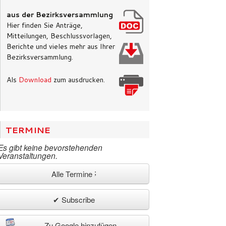
By Webmaster
/ 27. März 2026
aus der Bezirksversammlung
Die Bezirksversammlung Bergedorf hat in i
Hier finden Sie Anträge,
Sitzung am 26. März auf Antrag der SPD-
Mitteilungen, Beschlussvorlagen,
Fraktion jeweils einstimmig beschlossen, d
Berichte und vieles mehr aus Ihrer
Einrichtung von...
Bezirksversammlung.
Als
Download
zum ausdrucken.
Read More
TERMINE
Es gibt keine bevorstehenden
Veranstaltungen.
Alle Termine
✔ Subscribe
Zu Google hinzufügen