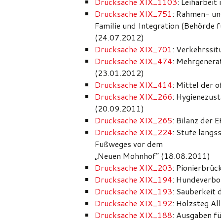
Drucksache XIX_1103
: Leiharbei
Drucksache XIX_751
: Rahmen- un
Familie und Integration (Behörde fü
(24.07.2012)
Drucksache XIX_701
: Verkehrssi
Drucksache XIX_474
: Mehrgenera
(23.01.2012)
Drucksache XIX_414
: Mittel der
Drucksache XIX_266
: Hygienezus
(20.09.2011)
Drucksache XIX_265
: Bilanz der
Drucksache XIX_224
: Stufe läng
Fußweges vor dem
„Neuen Mohnhof“ (18.08.2011)
Drucksache XIX_203
: Pionierbrü
Drucksache XIX_194
: Hundeverbo
Drucksache XIX_193
: Sauberkeit
Drucksache XIX_192
: Holzsteg A
Drucksache XIX_188
: Ausgaben f