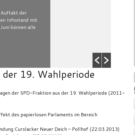
Webmaster
/ 1. Juni 2026
 SPD-Fraktion hat in der
irksversammlungssitzung am 28. Mai zwei
räge gestellt, um die Wochenmärkte in
brügge und Bergedorf noch...
ead More
 der 19. Wahlperiode
fragen der SPD-Fraktion aus der 19. Wahlperiode (2011-
effekt des papierlosen Parlaments im Bereich
ndung Curslacker Neuer Deich – Pollhof (22.03.2013)