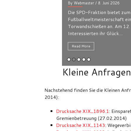
By 
 zum Auftakt der
Die
t einen Infostand mit
Bez
12. Juni können alle
Ant
.
Loh
R
Kleine Anfragen
Nachstehend finden Sie die Kleinen An
2014):
Drucksache XIX_1896.1
: Einspar
Gremienbetreuung (27.02.2014)
Drucksache XIX_1143
: Wegeverbi